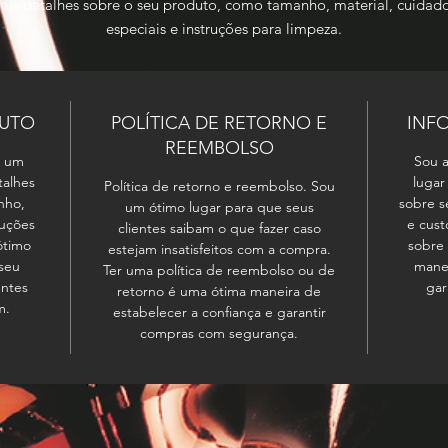
ais detalhes sobre o seu produto, como tamanho, material, cuidado
especiais e instruções para limpeza.
DUTO
POLÍTICA DE RETORNO E
INF
REEMBOLSO
u um
Sou a
talhes
lugar
Política de retorno e reembolso. Sou
nho,
sobre s
um ótimo lugar para que seus
ruções
e cust
clientes saibam o que fazer caso
ótimo
sobre 
estejam insatisfeitos com a compra.
 seu
manei
Ter uma política de reembolso ou de
entes
gar
retorno é uma ótima maneira de
m.
estabelecer a confiança e garantir
compras com segurança.