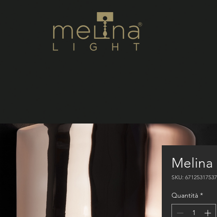
Melina
SKU: 6712531753
Quantità
*