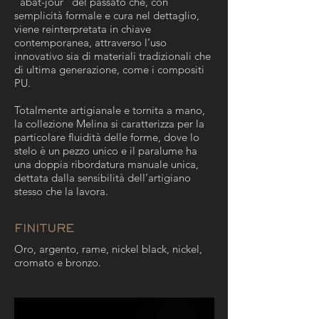
“abat-jour” del passato che, con
semplicità formale e cura nel dettaglio,
viene reinterpretata in chiave
contemporanea, attraverso l’uso
innovativo sia di materiali tradizionali che
di ultima generazione, come i compositi
PU.
Totalmente artigianale e tornita a mano,
la collezione Melina si caratterizza per la
particolare fluidità delle forme, dove lo
stelo è un pezzo unico e il paralume ha
una doppia ribordatura manuale unica,
dettata dalla sensibilità dell’artigiano
stesso che la lavora.
FINITURE
Oro, argento, rame, nickel black, nickel,
cromato e bronzo.